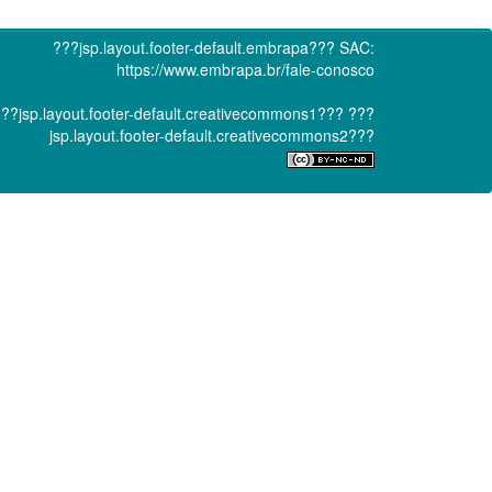
???jsp.layout.footer-default.embrapa???
SAC:
https://www.embrapa.br/fale-conosco
??jsp.layout.footer-default.creativecommons1???
???
jsp.layout.footer-default.creativecommons2???