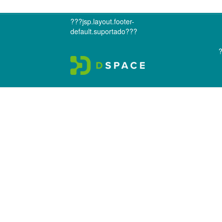
???jsp.layout.footer-
default.suportado???
?