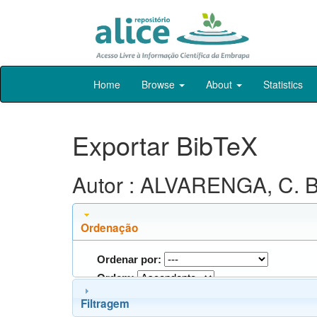
Skip
Home
Browse
About
Statistics
navigation
Exportar BibTeX
Autor : ALVARENGA, C. B
Ordenação
Ordenar por:
Ordem:
Filtragem