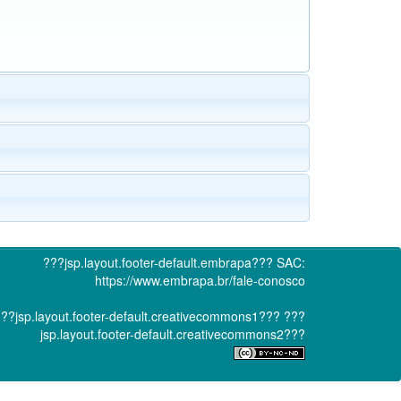
???jsp.layout.footer-default.embrapa???
SAC:
https://www.embrapa.br/fale-conosco
??jsp.layout.footer-default.creativecommons1???
???
jsp.layout.footer-default.creativecommons2???