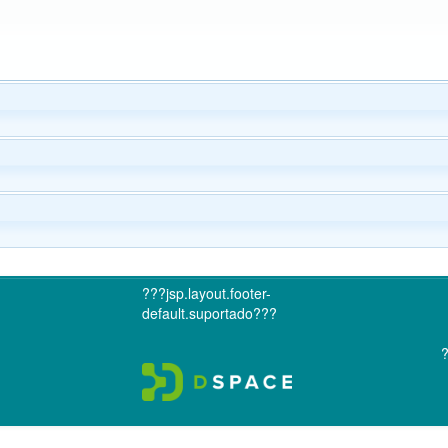
???jsp.layout.footer-
default.suportado???
?