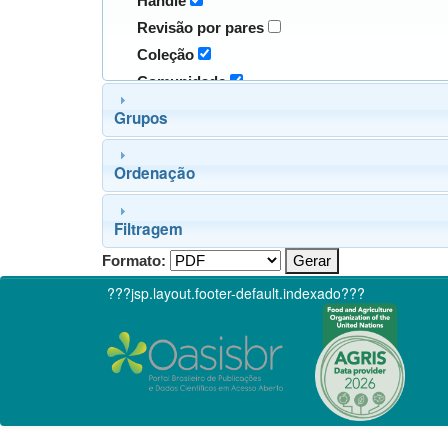
Handle
Revisão por pares
Coleção
Comunidade
Grupos
Ordenação
Filtragem
Formato:
???jsp.layout.footer-default.indexado???