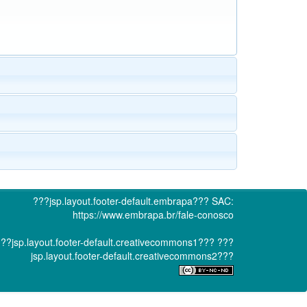
???jsp.layout.footer-default.embrapa???
SAC:
https://www.embrapa.br/fale-conosco
??jsp.layout.footer-default.creativecommons1???
???
jsp.layout.footer-default.creativecommons2???