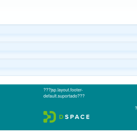
???jsp.layout.footer-
default.suportado???
?