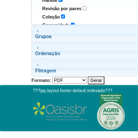
Handle
Revisão por pares
Coleção
Comunidade
Grupos
Ordenação
Filtragem
Formato:
???jsp.layout.footer-default.indexado???