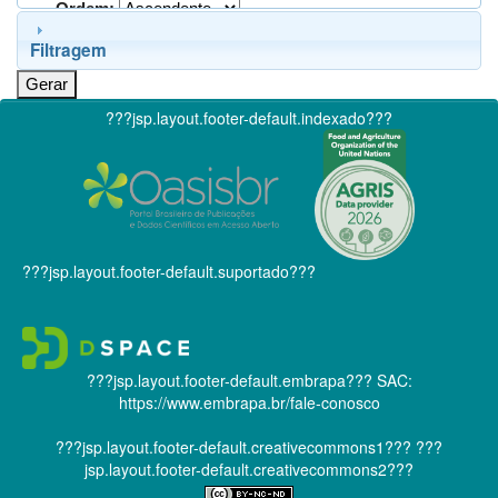
Ordem:
Filtragem
???jsp.layout.footer-default.indexado???
???jsp.layout.footer-default.suportado???
???jsp.layout.footer-default.embrapa???
SAC:
https://www.embrapa.br/fale-conosco
???jsp.layout.footer-default.creativecommons1???
???
jsp.layout.footer-default.creativecommons2???