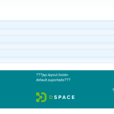
???jsp.layout.footer-
default.suportado???
?