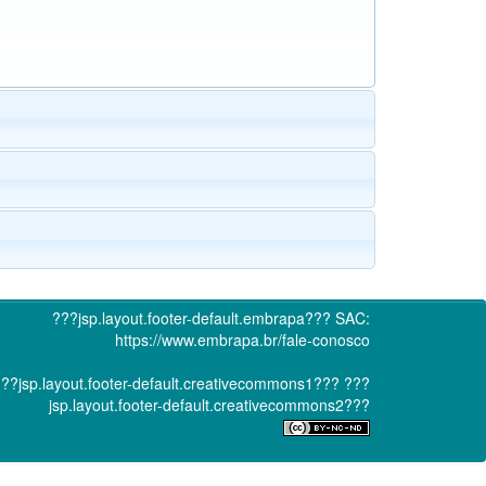
???jsp.layout.footer-default.embrapa???
SAC:
https://www.embrapa.br/fale-conosco
??jsp.layout.footer-default.creativecommons1???
???
jsp.layout.footer-default.creativecommons2???