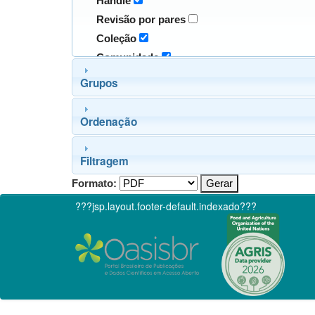
Handle
Revisão por pares
Coleção
Comunidade
Grupos
Ordenação
Filtragem
Formato:
???jsp.layout.footer-default.indexado???