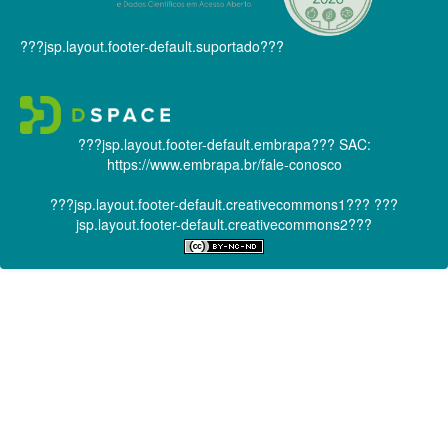
???jsp.layout.footer-default.suportado???
???jsp.layout.footer-default.embrapa???
SAC:
https://www.embrapa.br/fale-conosco
???jsp.layout.footer-default.creativecommons1???
???
jsp.layout.footer-default.creativecommons2???