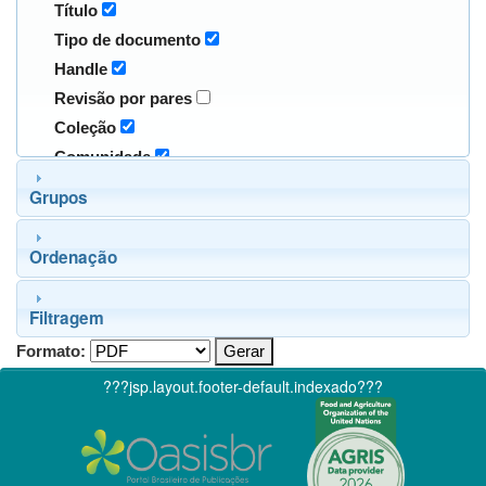
Título
Tipo de documento
Handle
Revisão por pares
Coleção
Comunidade
Grupos
Ordenação
Filtragem
Formato:
???jsp.layout.footer-default.indexado???