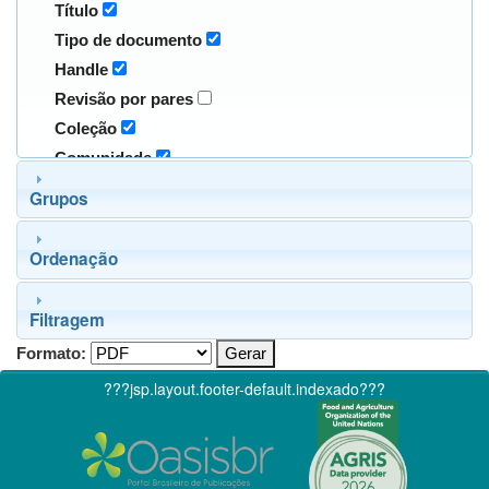
Título
Tipo de documento
Handle
Revisão por pares
Coleção
Comunidade
Grupos
Ordenação
Filtragem
Formato:
???jsp.layout.footer-default.indexado???