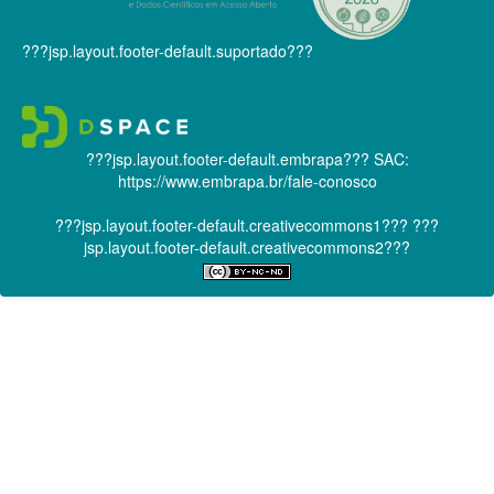
???jsp.layout.footer-default.suportado???
???jsp.layout.footer-default.embrapa???
SAC:
https://www.embrapa.br/fale-conosco
???jsp.layout.footer-default.creativecommons1???
???
jsp.layout.footer-default.creativecommons2???