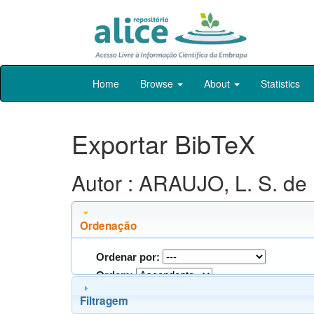
Skip
Home
Browse
About
Statistics
navigation
Exportar BibTeX
Autor : ARAUJO, L. S. de
Ordenação
Ordenar por:
Ordem:
Filtragem