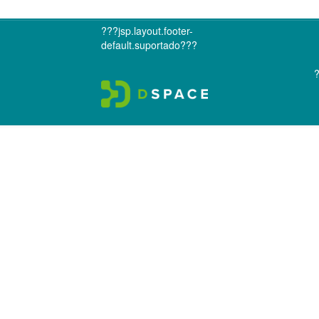
???jsp.layout.footer-
default.suportado???
?