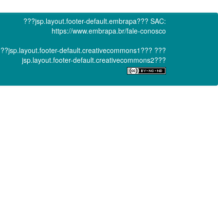
???jsp.layout.footer-default.embrapa???
SAC:
https://www.embrapa.br/fale-conosco
??jsp.layout.footer-default.creativecommons1???
???
jsp.layout.footer-default.creativecommons2???