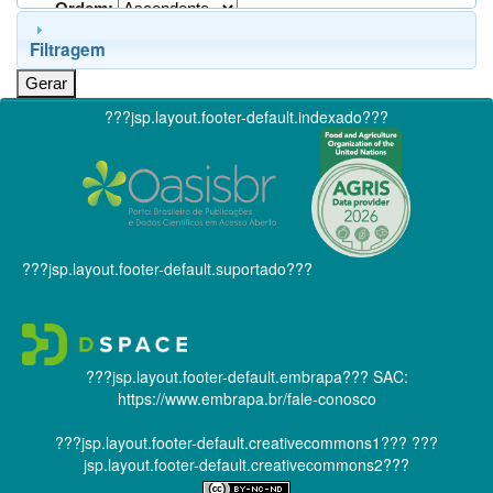
Ordem:
Filtragem
???jsp.layout.footer-default.indexado???
???jsp.layout.footer-default.suportado???
???jsp.layout.footer-default.embrapa???
SAC:
https://www.embrapa.br/fale-conosco
???jsp.layout.footer-default.creativecommons1???
???
jsp.layout.footer-default.creativecommons2???