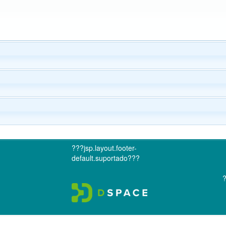
???jsp.layout.footer-
default.suportado???
?