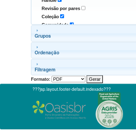
Handle
Revisão por pares
Coleção
Comunidade
Grupos
Ordenação
Filtragem
Formato:
???jsp.layout.footer-default.indexado???