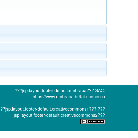
???jsp.layout.footer-default.embrapa???
SAC:
https://www.embrapa.br/fale-conosco
??jsp.layout.footer-default.creativecommons1???
???
jsp.layout.footer-default.creativecommons2???