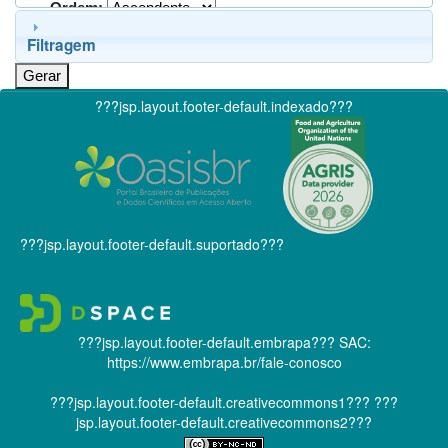
Ordem:
Filtragem
???jsp.layout.footer-default.indexado???
???jsp.layout.footer-default.suportado???
???jsp.layout.footer-default.embrapa???
SAC:
https://www.embrapa.br/fale-conosco
???jsp.layout.footer-default.creativecommons1???
???
jsp.layout.footer-default.creativecommons2???