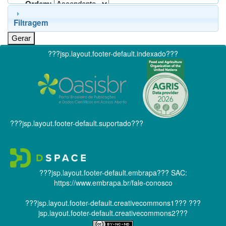
Ordem:
Filtragem
???jsp.layout.footer-default.indexado???
???jsp.layout.footer-default.suportado???
???jsp.layout.footer-default.embrapa???
SAC:
https://www.embrapa.br/fale-conosco
???jsp.layout.footer-default.creativecommons1???
???
jsp.layout.footer-default.creativecommons2???