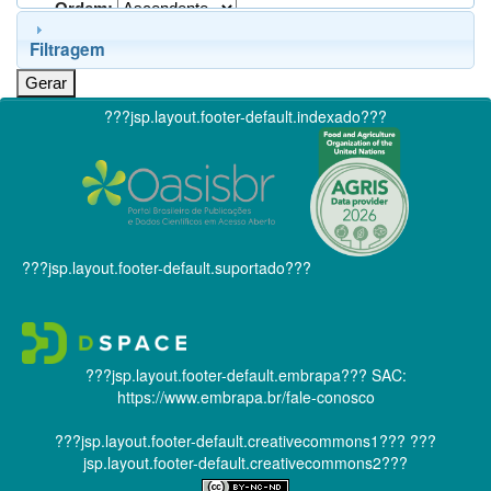
Ordem:
Filtragem
???jsp.layout.footer-default.indexado???
???jsp.layout.footer-default.suportado???
???jsp.layout.footer-default.embrapa???
SAC:
https://www.embrapa.br/fale-conosco
???jsp.layout.footer-default.creativecommons1???
???
jsp.layout.footer-default.creativecommons2???