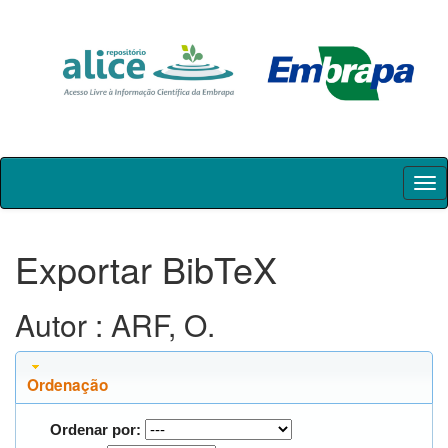
Skip
navigation
Exportar BibTeX
Autor : ARF, O.
Ordenação
Ordenar por: