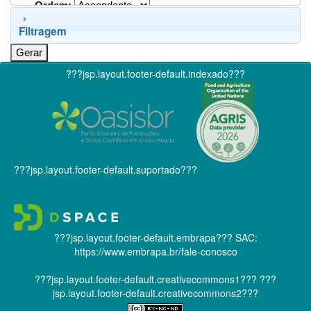
Ordem:
Filtragem
???jsp.layout.footer-default.indexado???
???jsp.layout.footer-default.suportado???
???jsp.layout.footer-default.embrapa???
SAC:
https://www.embrapa.br/fale-conosco
???jsp.layout.footer-default.creativecommons1???
???
jsp.layout.footer-default.creativecommons2???