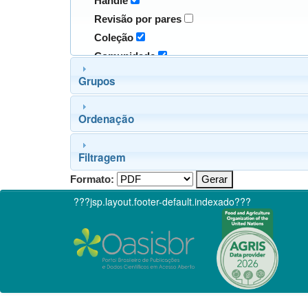
Handle
Revisão por pares
Coleção
Comunidade
Grupos
Ordenação
Filtragem
Formato:
???jsp.layout.footer-default.indexado???