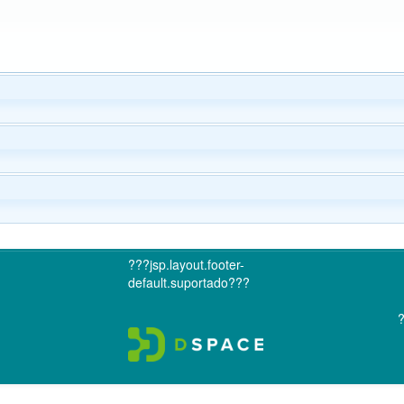
???jsp.layout.footer-
default.suportado???
?