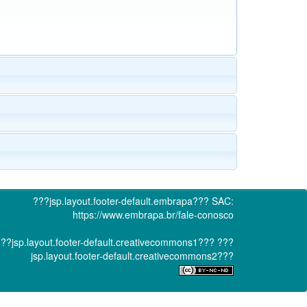
???jsp.layout.footer-default.embrapa???
SAC:
https://www.embrapa.br/fale-conosco
??jsp.layout.footer-default.creativecommons1???
???
jsp.layout.footer-default.creativecommons2???