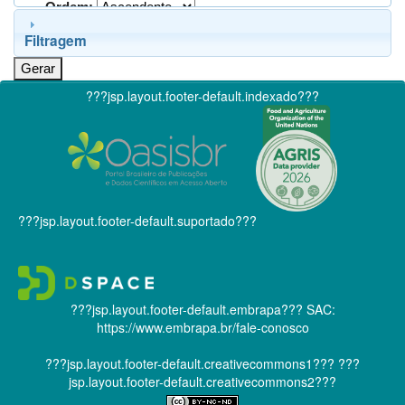
Ordem:
Filtragem
???jsp.layout.footer-default.indexado???
???jsp.layout.footer-default.suportado???
???jsp.layout.footer-default.embrapa???
SAC:
https://www.embrapa.br/fale-conosco
???jsp.layout.footer-default.creativecommons1???
???
jsp.layout.footer-default.creativecommons2???