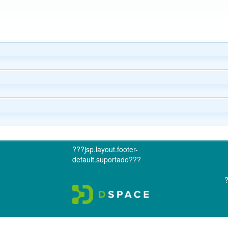
???jsp.layout.footer-
default.suportado???
?