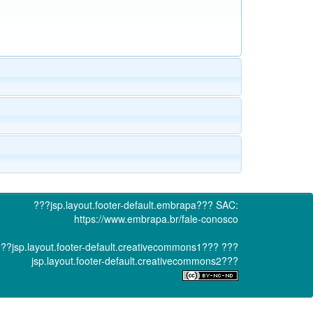
???jsp.layout.footer-default.embrapa???
SAC:
https://www.embrapa.br/fale-conosco
??jsp.layout.footer-default.creativecommons1???
???
jsp.layout.footer-default.creativecommons2???