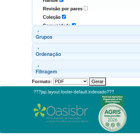
Handle
Revisão por pares
Coleção
Comunidade
Grupos
Ordenação
Filtragem
Formato:
???jsp.layout.footer-default.indexado???