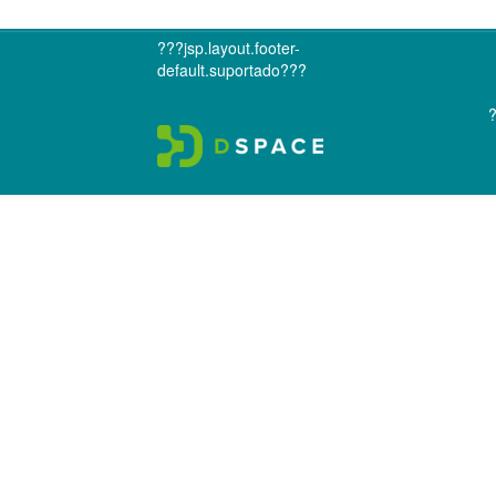
???jsp.layout.footer-
default.suportado???
?