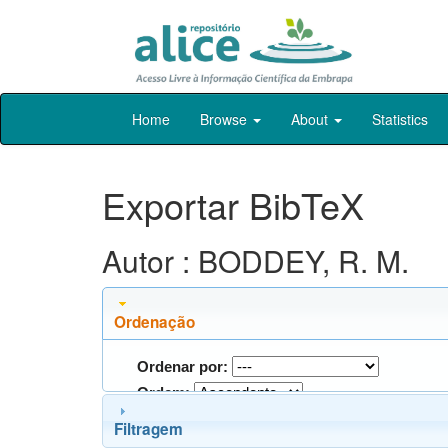
Skip
Home
Browse
About
Statistics
navigation
Exportar BibTeX
Autor : BODDEY, R. M.
Ordenação
Ordenar por:
Ordem:
Filtragem