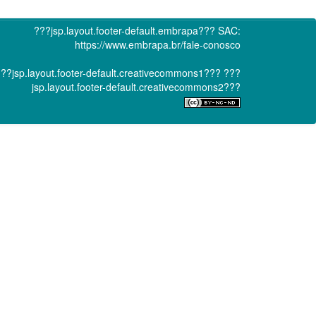
???jsp.layout.footer-default.embrapa???
SAC:
https://www.embrapa.br/fale-conosco
??jsp.layout.footer-default.creativecommons1???
???
jsp.layout.footer-default.creativecommons2???