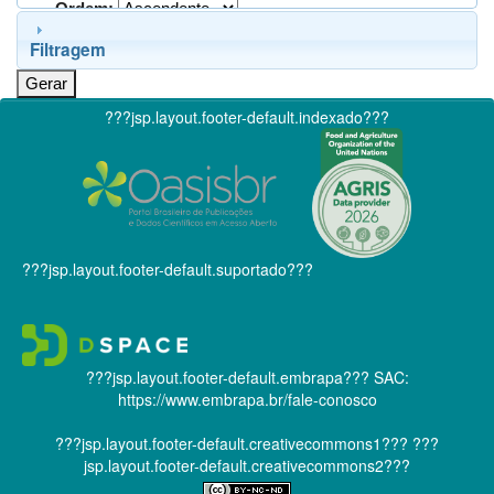
Ordem:
Filtragem
???jsp.layout.footer-default.indexado???
???jsp.layout.footer-default.suportado???
???jsp.layout.footer-default.embrapa???
SAC:
https://www.embrapa.br/fale-conosco
???jsp.layout.footer-default.creativecommons1???
???
jsp.layout.footer-default.creativecommons2???