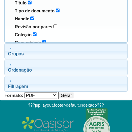
Título
Tipo de documento
Handle
Revisão por pares
Coleção
Comunidade
Grupos
Ordenação
Filtragem
Formato:
???jsp.layout.footer-default.indexado???