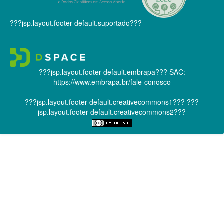
???jsp.layout.footer-default.suportado???
???jsp.layout.footer-default.embrapa???
SAC:
https://www.embrapa.br/fale-conosco
???jsp.layout.footer-default.creativecommons1???
???
jsp.layout.footer-default.creativecommons2???