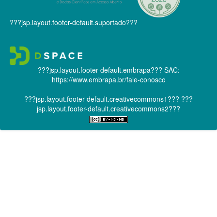
???jsp.layout.footer-default.suportado???
???jsp.layout.footer-default.embrapa???
SAC:
https://www.embrapa.br/fale-conosco
???jsp.layout.footer-default.creativecommons1???
???
jsp.layout.footer-default.creativecommons2???