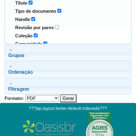
Título
Tipo de documento
Handle
Revisão por pares
Coleção
Comunidade
Grupos
Ordenação
Filtragem
Formato:
???jsp.layout.footer-default.indexado???