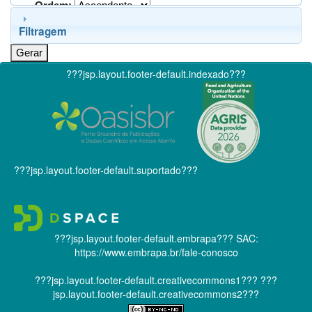
Ordem:
Filtragem
???jsp.layout.footer-default.indexado???
???jsp.layout.footer-default.suportado???
???jsp.layout.footer-default.embrapa???
SAC:
https://www.embrapa.br/fale-conosco
???jsp.layout.footer-default.creativecommons1???
???
jsp.layout.footer-default.creativecommons2???