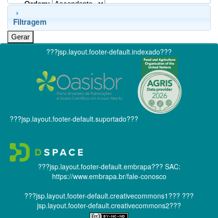
Ordem:
Filtragem
???jsp.layout.footer-default.indexado???
???jsp.layout.footer-default.suportado???
???jsp.layout.footer-default.embrapa???
SAC:
https://www.embrapa.br/fale-conosco
???jsp.layout.footer-default.creativecommons1???
???
jsp.layout.footer-default.creativecommons2???