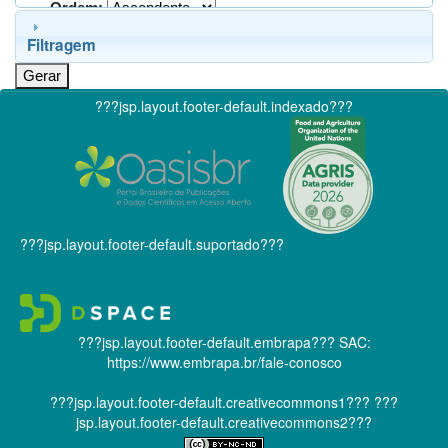
Ordem:
Filtragem
???jsp.layout.footer-default.indexado???
???jsp.layout.footer-default.suportado???
???jsp.layout.footer-default.embrapa???
SAC:
https://www.embrapa.br/fale-conosco
???jsp.layout.footer-default.creativecommons1???
???
jsp.layout.footer-default.creativecommons2???