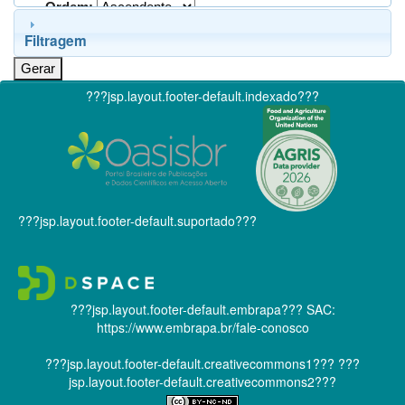
Ordem:
Filtragem
???jsp.layout.footer-default.indexado???
???jsp.layout.footer-default.suportado???
???jsp.layout.footer-default.embrapa???
SAC:
https://www.embrapa.br/fale-conosco
???jsp.layout.footer-default.creativecommons1???
???
jsp.layout.footer-default.creativecommons2???