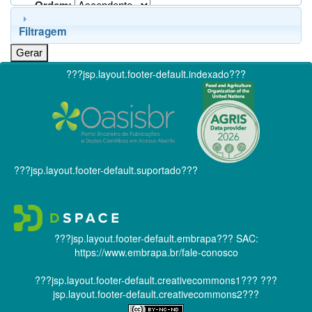
Ordem:
Filtragem
???jsp.layout.footer-default.indexado???
???jsp.layout.footer-default.suportado???
???jsp.layout.footer-default.embrapa???
SAC:
https://www.embrapa.br/fale-conosco
???jsp.layout.footer-default.creativecommons1???
???
jsp.layout.footer-default.creativecommons2???