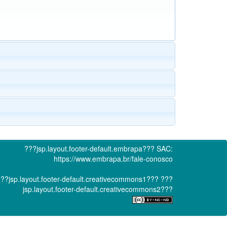
???jsp.layout.footer-default.embrapa???
SAC:
https://www.embrapa.br/fale-conosco
??jsp.layout.footer-default.creativecommons1???
???
jsp.layout.footer-default.creativecommons2???