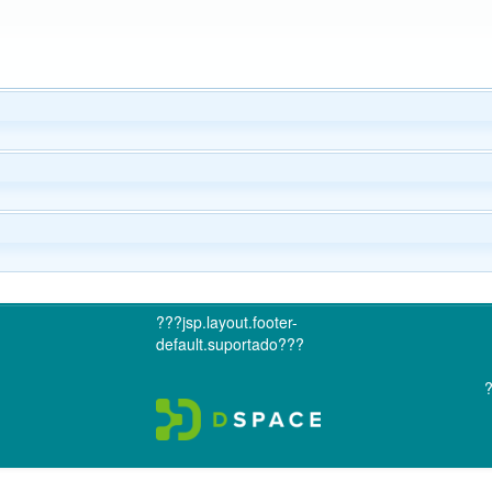
???jsp.layout.footer-
default.suportado???
?