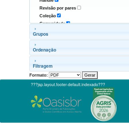
Handle
Revisão por pares
Coleção
Comunidade
Grupos
Ordenação
Filtragem
Formato:
???jsp.layout.footer-default.indexado???