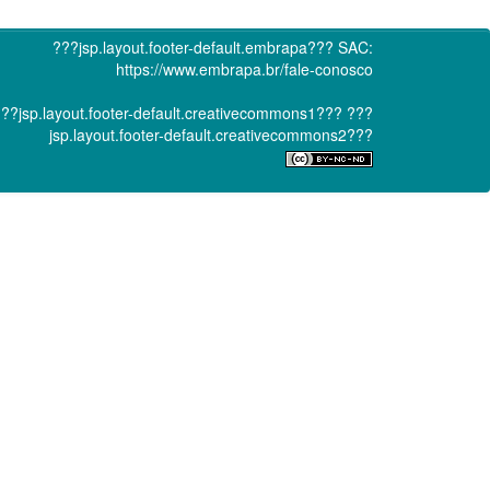
???jsp.layout.footer-default.embrapa???
SAC:
https://www.embrapa.br/fale-conosco
??jsp.layout.footer-default.creativecommons1???
???
jsp.layout.footer-default.creativecommons2???