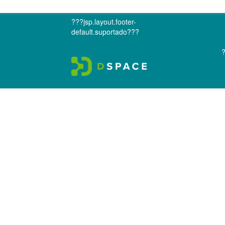
???jsp.layout.footer-
default.suportado???
?