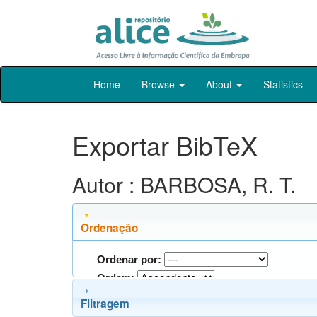
Skip
Home
Browse
About
Statistics
navigation
Exportar BibTeX
Autor : BARBOSA, R. T.
Ordenação
Ordenar por:
Ordem:
Filtragem