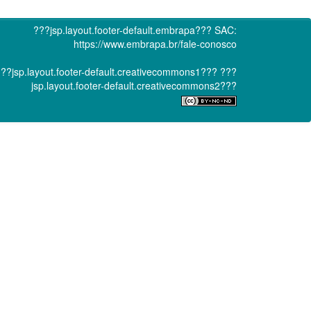
???jsp.layout.footer-default.embrapa???
SAC:
https://www.embrapa.br/fale-conosco
??jsp.layout.footer-default.creativecommons1???
???
jsp.layout.footer-default.creativecommons2???