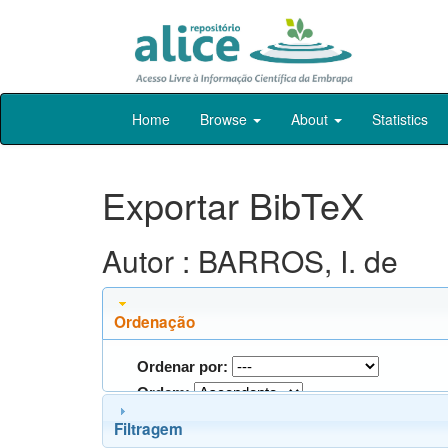
Skip
Home
Browse
About
Statistics
navigation
Exportar BibTeX
Autor : BARROS, I. de
Ordenação
Ordenar por:
Ordem:
Filtragem