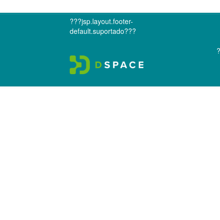
???jsp.layout.footer-
default.suportado???
?