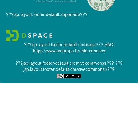
???jsp.layout.footer-default.suportado???
???jsp.layout.footer-default.embrapa???
SAC:
https://www.embrapa.br/fale-conosco
???jsp.layout.footer-default.creativecommons1???
???
jsp.layout.footer-default.creativecommons2???