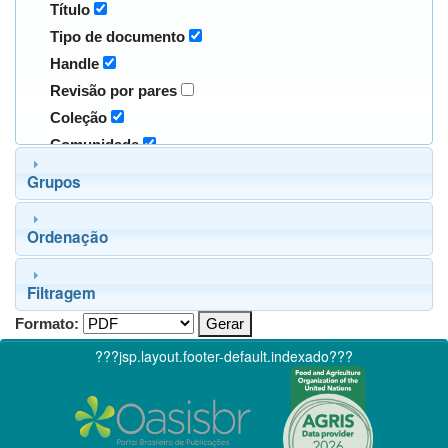
Título
Tipo de documento
Handle
Revisão por pares
Coleção
Comunidade
Grupos
Ordenação
Filtragem
Formato:
???jsp.layout.footer-default.indexado???