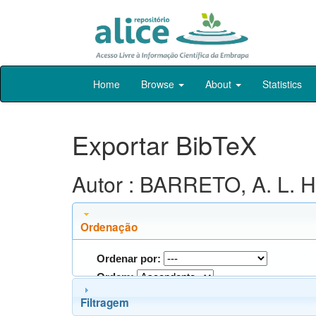
Skip
Home
Browse
About
Statistics
navigation
Exportar BibTeX
Autor : BARRETO, A. L. H
Ordenação
Ordenar por:
Ordem:
Filtragem