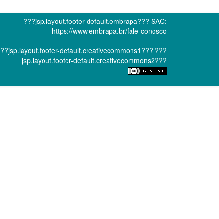
???jsp.layout.footer-default.embrapa???
SAC:
https://www.embrapa.br/fale-conosco
??jsp.layout.footer-default.creativecommons1???
???
jsp.layout.footer-default.creativecommons2???