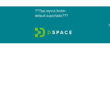
???jsp.layout.footer-
default.suportado???
?