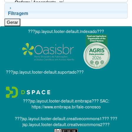
Ordem:
Filtragem
???jsp.layout.footer-default.indexado???
???jsp.layout.footer-default.suportado???
???jsp.layout.footer-default.embrapa???
SAC:
https://www.embrapa.br/fale-conosco
???jsp.layout.footer-default.creativecommons1???
???
jsp.layout.footer-default.creativecommons2???