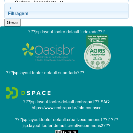
Ordem:
Filtragem
???jsp.layout.footer-default.indexado???
???jsp.layout.footer-default.suportado???
???jsp.layout.footer-default.embrapa???
SAC:
https://www.embrapa.br/fale-conosco
???jsp.layout.footer-default.creativecommons1???
???
jsp.layout.footer-default.creativecommons2???