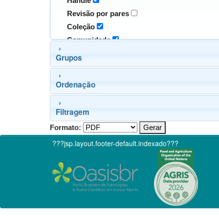
Handle
Revisão por pares
Coleção
Comunidade
Grupos
Ordenação
Filtragem
Formato:
???jsp.layout.footer-default.indexado???