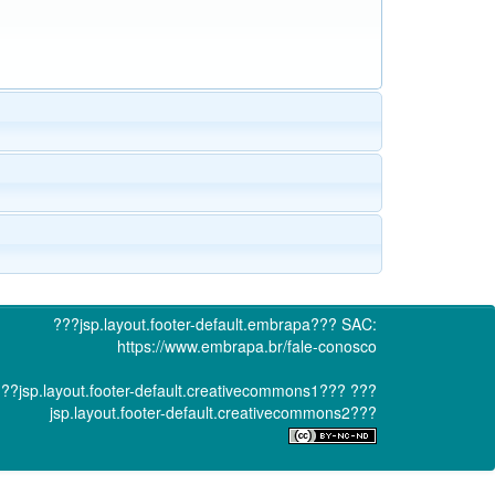
???jsp.layout.footer-default.embrapa???
SAC:
https://www.embrapa.br/fale-conosco
??jsp.layout.footer-default.creativecommons1???
???
jsp.layout.footer-default.creativecommons2???