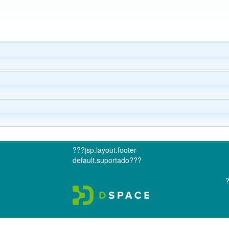
???jsp.layout.footer-
default.suportado???
?