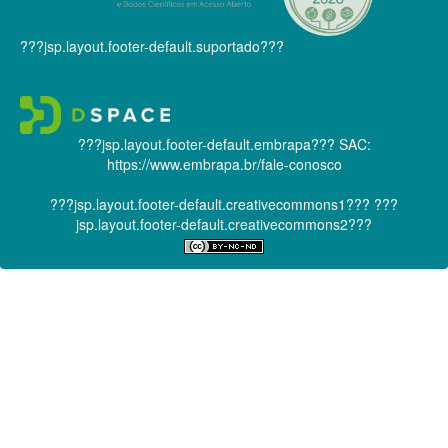
???jsp.layout.footer-default.suportado???
???jsp.layout.footer-default.embrapa???
SAC:
https://www.embrapa.br/fale-conosco
???jsp.layout.footer-default.creativecommons1???
???
jsp.layout.footer-default.creativecommons2???