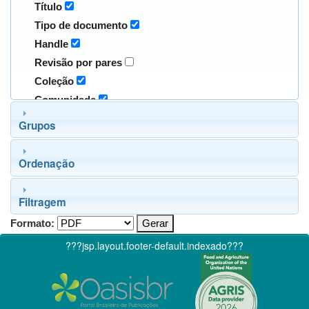
Título
Tipo de documento
Handle
Revisão por pares
Coleção
Comunidade
Grupos
Ordenação
Filtragem
Formato:
???jsp.layout.footer-default.indexado???