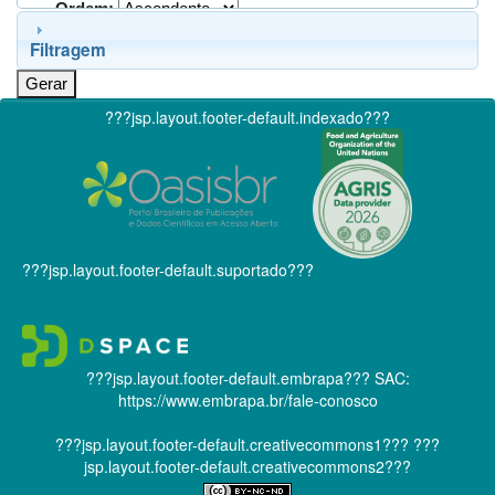
Ordem:
Filtragem
???jsp.layout.footer-default.indexado???
???jsp.layout.footer-default.suportado???
???jsp.layout.footer-default.embrapa???
SAC:
https://www.embrapa.br/fale-conosco
???jsp.layout.footer-default.creativecommons1???
???
jsp.layout.footer-default.creativecommons2???