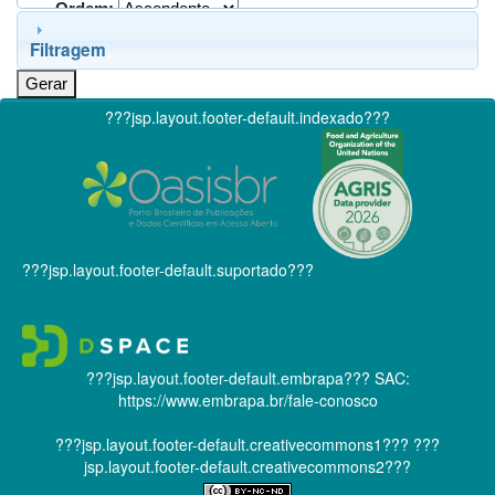
Ordem:
Filtragem
???jsp.layout.footer-default.indexado???
???jsp.layout.footer-default.suportado???
???jsp.layout.footer-default.embrapa???
SAC:
https://www.embrapa.br/fale-conosco
???jsp.layout.footer-default.creativecommons1???
???
jsp.layout.footer-default.creativecommons2???