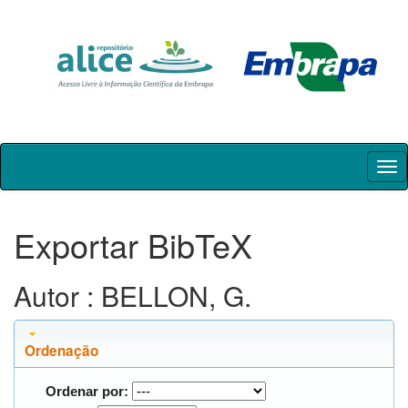
Skip
navigation
Exportar BibTeX
Autor : BELLON, G.
Ordenação
Ordenar por: