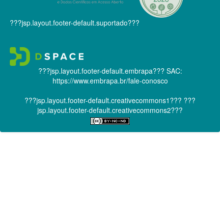
???jsp.layout.footer-default.suportado???
???jsp.layout.footer-default.embrapa???
SAC:
https://www.embrapa.br/fale-conosco
???jsp.layout.footer-default.creativecommons1???
???
jsp.layout.footer-default.creativecommons2???