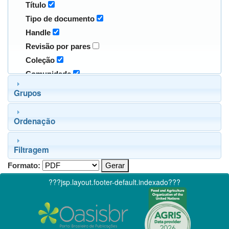
Título
Tipo de documento
Handle
Revisão por pares
Coleção
Comunidade
Grupos
Ordenação
Filtragem
Formato:
???jsp.layout.footer-default.indexado???