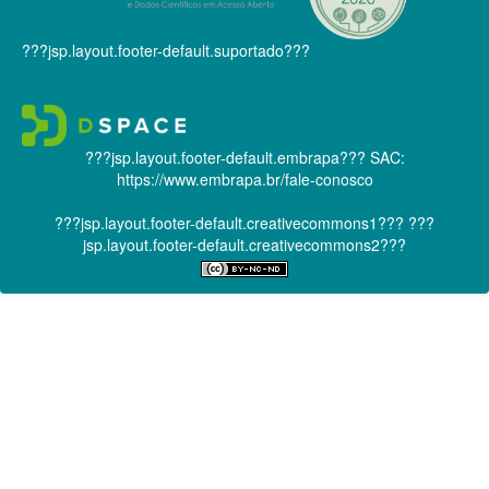
???jsp.layout.footer-default.suportado???
???jsp.layout.footer-default.embrapa???
SAC:
https://www.embrapa.br/fale-conosco
???jsp.layout.footer-default.creativecommons1???
???
jsp.layout.footer-default.creativecommons2???