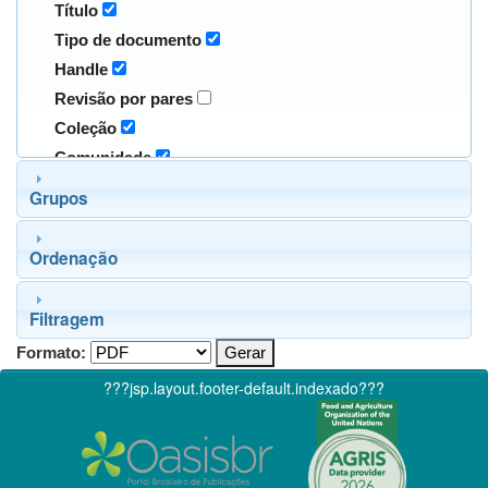
Título
Tipo de documento
Handle
Revisão por pares
Coleção
Comunidade
Grupos
Ordenação
Filtragem
Formato:
???jsp.layout.footer-default.indexado???