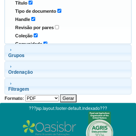
Título
Tipo de documento
Handle
Revisão por pares
Coleção
Comunidade
Grupos
Ordenação
Filtragem
Formato:
???jsp.layout.footer-default.indexado???