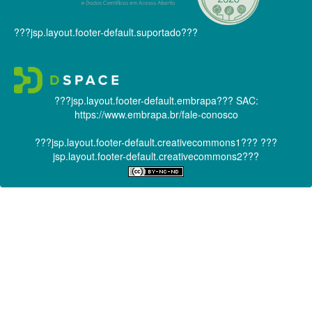
???jsp.layout.footer-default.suportado???
???jsp.layout.footer-default.embrapa???
SAC:
https://www.embrapa.br/fale-conosco
???jsp.layout.footer-default.creativecommons1???
???
jsp.layout.footer-default.creativecommons2???