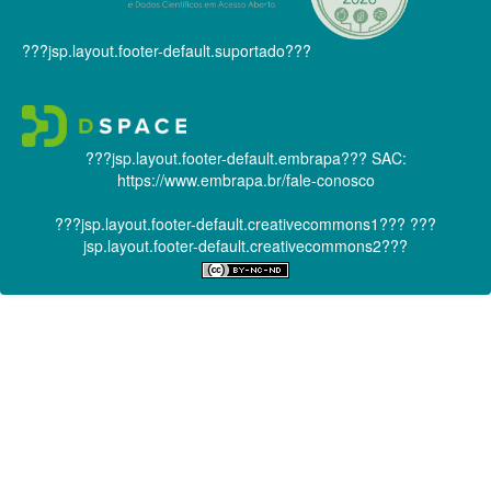
???jsp.layout.footer-default.suportado???
???jsp.layout.footer-default.embrapa???
SAC:
https://www.embrapa.br/fale-conosco
???jsp.layout.footer-default.creativecommons1???
???
jsp.layout.footer-default.creativecommons2???