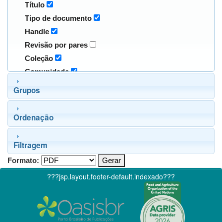
Título
Tipo de documento
Handle
Revisão por pares
Coleção
Comunidade
Grupos
Ordenação
Filtragem
Formato:
???jsp.layout.footer-default.indexado???