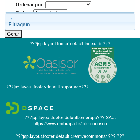
Ordenar por:
Ordem:
Filtragem
???jsp.layout.footer-default.indexado???
???jsp.layout.footer-default.suportado???
???jsp.layout.footer-default.embrapa???
SAC:
https://www.embrapa.br/fale-conosco
???jsp.layout.footer-default.creativecommons1???
???