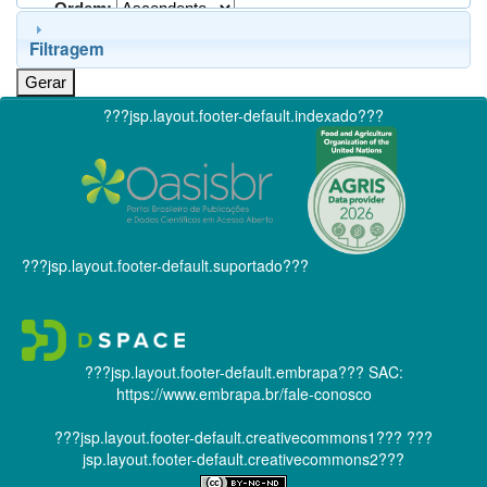
Ordem:
Filtragem
???jsp.layout.footer-default.indexado???
???jsp.layout.footer-default.suportado???
???jsp.layout.footer-default.embrapa???
SAC:
https://www.embrapa.br/fale-conosco
???jsp.layout.footer-default.creativecommons1???
???
jsp.layout.footer-default.creativecommons2???