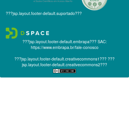
???jsp.layout.footer-default.suportado???
???jsp.layout.footer-default.embrapa???
SAC:
https://www.embrapa.br/fale-conosco
???jsp.layout.footer-default.creativecommons1???
???
jsp.layout.footer-default.creativecommons2???