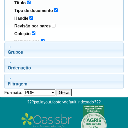
Título
Tipo de documento
Handle
Revisão por pares
Coleção
Comunidade
Grupos
Ordenação
Filtragem
Formato:
???jsp.layout.footer-default.indexado???