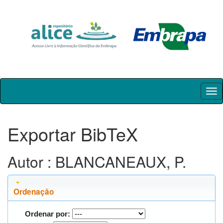
Skip
navigation
Exportar BibTeX
Autor : BLANCANEAUX, P.
Ordenação
Ordenar por: