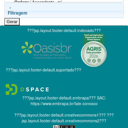
Ordem:
Filtragem
???jsp.layout.footer-default.indexado???
???jsp.layout.footer-default.suportado???
???jsp.layout.footer-default.embrapa???
SAC:
https://www.embrapa.br/fale-conosco
???jsp.layout.footer-default.creativecommons1???
???
jsp.layout.footer-default.creativecommons2???