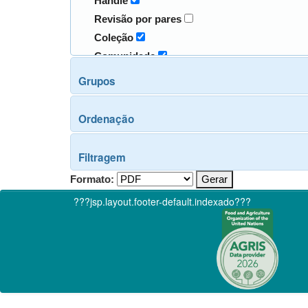
Handle
Revisão por pares
Coleção
Comunidade
Grupos
Ordenação
Filtragem
Formato:
???jsp.layout.footer-default.indexado???