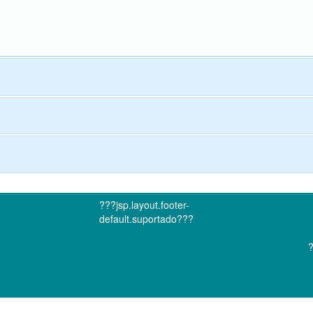
???jsp.layout.footer-
default.suportado???
?