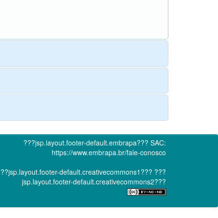
???jsp.layout.footer-default.embrapa???
SAC:
https://www.embrapa.br/fale-conosco
??jsp.layout.footer-default.creativecommons1???
???
jsp.layout.footer-default.creativecommons2???