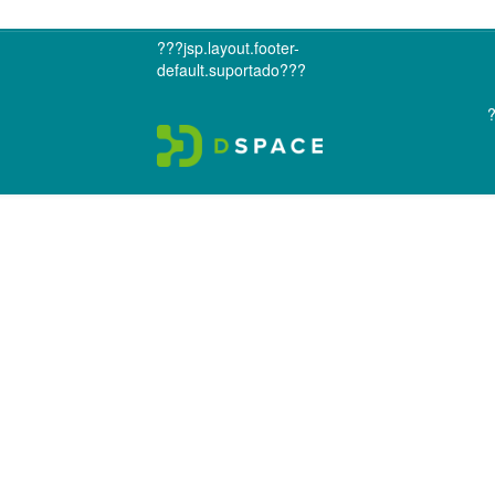
???jsp.layout.footer-
default.suportado???
?