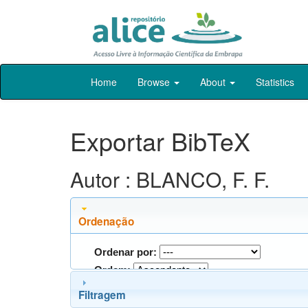
Skip
Home
Browse
About
Statistics
navigation
Exportar BibTeX
Autor : BLANCO, F. F.
Ordenação
Ordenar por:
Ordem:
Filtragem