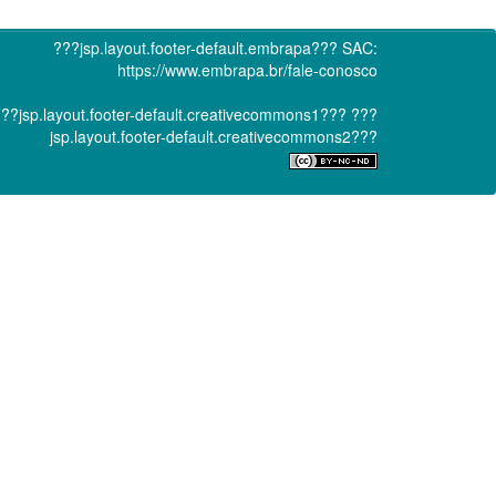
???jsp.layout.footer-default.embrapa???
SAC:
https://www.embrapa.br/fale-conosco
??jsp.layout.footer-default.creativecommons1???
???
jsp.layout.footer-default.creativecommons2???