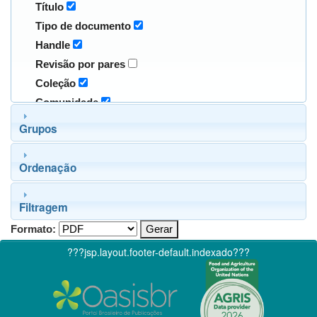
Título
Tipo de documento
Handle
Revisão por pares
Coleção
Comunidade
Grupos
Ordenação
Filtragem
Formato:
???jsp.layout.footer-default.indexado???