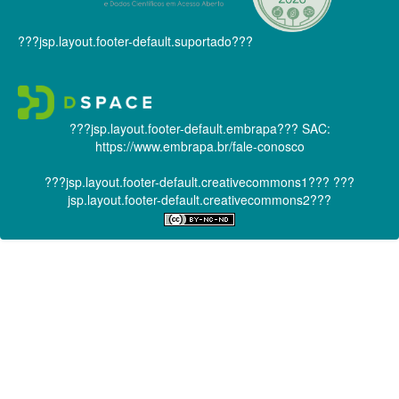
???jsp.layout.footer-default.suportado???
???jsp.layout.footer-default.embrapa???
SAC:
https://www.embrapa.br/fale-conosco
???jsp.layout.footer-default.creativecommons1???
???
jsp.layout.footer-default.creativecommons2???