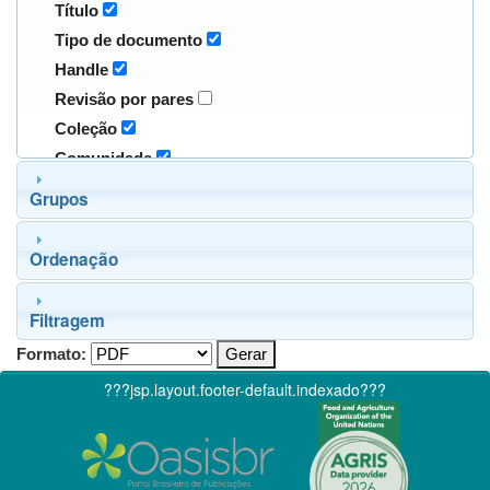
Título
Tipo de documento
Handle
Revisão por pares
Coleção
Comunidade
Grupos
Ordenação
Filtragem
Formato:
???jsp.layout.footer-default.indexado???