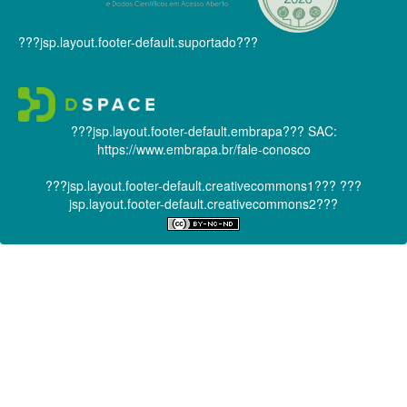
???jsp.layout.footer-default.suportado???
???jsp.layout.footer-default.embrapa???
SAC:
https://www.embrapa.br/fale-conosco
???jsp.layout.footer-default.creativecommons1???
???
jsp.layout.footer-default.creativecommons2???