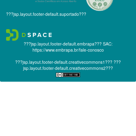
???jsp.layout.footer-default.suportado???
???jsp.layout.footer-default.embrapa???
SAC:
https://www.embrapa.br/fale-conosco
???jsp.layout.footer-default.creativecommons1???
???
jsp.layout.footer-default.creativecommons2???