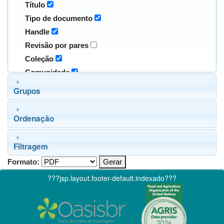
Título
Tipo de documento
Handle
Revisão por pares
Coleção
Comunidade
Grupos
Ordenação
Filtragem
Formato:
???jsp.layout.footer-default.indexado???